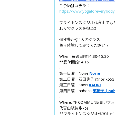
ご予約はコチラ！
https://www.yogaforeverybod
ブライトンスタジオ代官山でも
わりでクラスを担当:)
.
個性豊かな4人のクラス
色々体験してみてください:)
.
When: 毎週日曜14:30-15:30
**受付開始14:15
.
第一日曜　Norie 
Norie
第二日曜　石田典子 @noriko531
第三日曜　Kaori 
KAORI
第四日曜　nahoco 
菜穂子 | nah
.
Where: YF COMMUNE(ヨガ
代官山駅徒歩7分
**ブライトンスタジオ代官山が