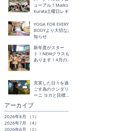
ューアル！Maiko
Kurata土曜日レギ
ュラークラス再始
動！Schmatz ｘ
YOGA FOR EVERY
YOGA FOR EVERY
BODYより大切なお
BODY
知らせ
新年度がスター
ト！NEWクラスも
あります！4月のク
ラススケジュー
ル】
充実した日々を過
ごす為のクンダリ
ーニ ヨガと目標設
定 !!- Create a life
アーカイブ
you love
2026年8月
（1）
1件の記事
2026年7月
（4）
4件の記事
2026年6月
（2）
2件の記事