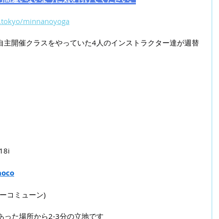
y.tokyo/minnanoyoga
自主開催クラスをやっていた4人のインストラクター達が週替
8i
oco
フォーコミューン)
あった場所から2-3分の立地です