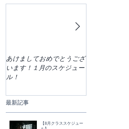
あけましておめでとうござ
区切りの７月
います！１月のスケジュー
どう過ごすか
ル！
ススケジュー
最新記事
【8月クラススケジュー
ル】