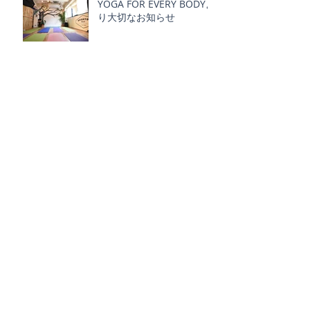
YOGA FOR EVERY BODYよ
り大切なお知らせ
新年度がスタート！NEW
クラスもあります！4月の
クラススケジュール】
充実した日々を過ごす為の
クンダリーニ ヨガと目標
設定 !!- Create a life you
love
アーカイブ
2026年8月
（1）
1件の記事
2026年7月
（4）
4件の記事
2026年6月
（2）
2件の記事