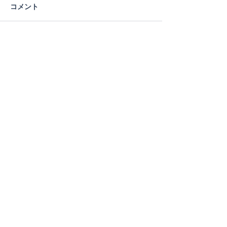
コメント
コメントを追加…
特集記事
あけましておめでとうござ
区切りの７月