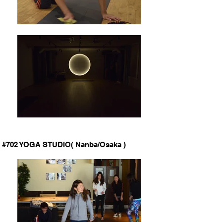
#702 YOGA STUDIO( Nanba/Osaka )