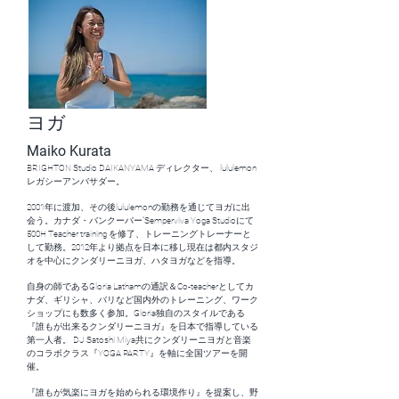
ヨガ
Maiko Kurata
BRIGHTON Studio DAIKANYAMA ディレクター、 lululemon
レガシーアンバサダー。
2001年に渡加、その後lululemonの勤務を通じてヨガに出
会う。カナダ・バンクーバー”Semperviva Yoga Studioにて
500H Teacher training を修了、トレーニングトレーナーと
して勤務。2012年より拠点を日本に移し現在は都内スタジ
オを中心にクンダリーニヨガ、ハタヨガなどを指導。
自身の師であるGloria Lathamの通訳＆Co-teacherとしてカ
ナダ、ギリシャ、バリなど国内外のトレーニング、ワーク
ショップにも数多く参加。Gloria独自のスタイルである
『誰もが出来るクンダリーニヨガ』を日本で指導している
第一人者。 DJ Satoshi Miya共にクンダリーニヨガと音楽
のコラボクラス『YOGA PARTY』を軸に全国ツアーを開
催。
『誰もが気楽にヨガを始められる環境作り』を提案し、野