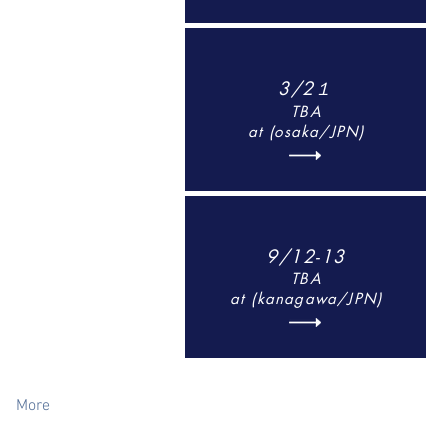
3/2１
TBA
at (osaka/JPN)
9/12-13
TBA
at (kanagawa/JPN)
More