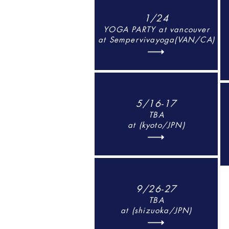
1/24
YOGA PARTY at vancouver
at Sempervivayoga(VAN/CA)
5/16-17
TBA
at (kyoto/JPN)
9/26-27
TBA
at (shizuoka/JPN)