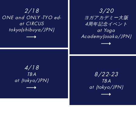
2/18
3/20
ONE and ONLY -TYO ed-
ヨガアカデミー大阪
at CIRCUS
4周年記念イベント
tokyo(shibuya/JPN)
at Yoga
Academy(osaka/JPN)
4/18
8/22-23
TBA
at (tokyo/JPN)
TBA
at (tokyo/JPN)