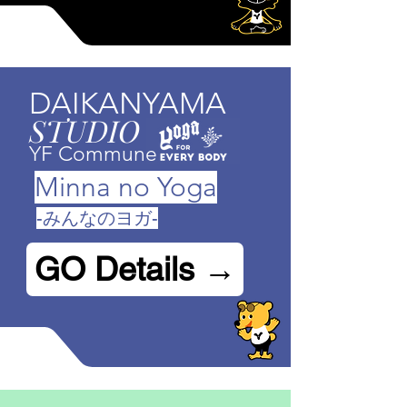
DAIKANYAMA
STUDIO
YF Commune
Minna no Yoga
-みんなのヨガ-
GO Details →