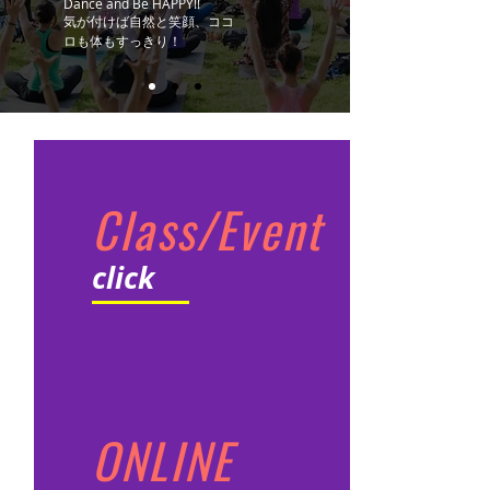
Dance and Be HAPPY!!
気が付けば自然と笑顔、ココ
ロも体もすっきり！
Class/Event
click
ONLINE