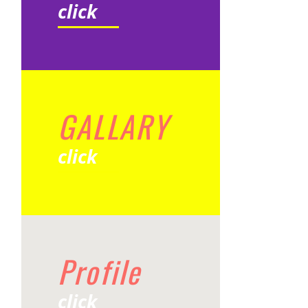
click
GALLARY
click
Profile
click