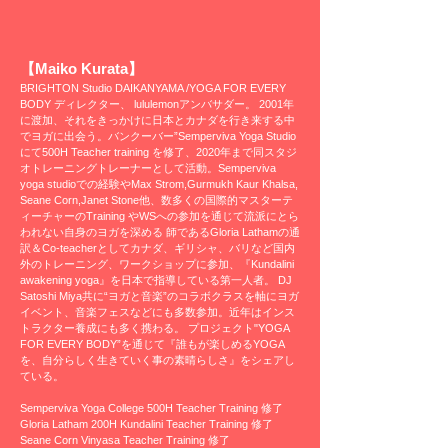
【Maiko Kurata】
BRIGHTON Studio DAIKANYAMA /YOGA FOR EVERY
BODY ディレクター、 lululemonアンバサダー。 2001年
に渡加、それをきっかけに日本とカナダを行き来する中
でヨガに出会う。バンクーバー”Semperviva Yoga Studio
にて500H Teacher training を修了、2020年まで同スタジ
オトレーニングトレーナーとして活動。Semperviva
yoga studioでの経験やMax Strom,Gurmukh Kaur Khalsa,
Seane Corn,Janet Stone他、数多くの国際的マスターテ
ィーチャーのTraining やWSへの参加を通じて流派にとら
われない自身のヨガを深める 師であるGloria Lathamの通
訳＆Co-teacherとしてカナダ、ギリシャ、バリなど国内
外のトレーニング、ワークショップに参加、『Kundalini
awakening yoga』を日本で指導している第一人者。 DJ
Satoshi Miya共に“ヨガと音楽”のコラボクラスを軸にヨガ
イベント、音楽フェスなどにも多数参加。近年はインス
トラクター養成にも多く携わる。 プロジェクト"YOGA
FOR EVERY BODY”を通じて『誰もが楽しめるYOGA
を、自分らしく生きていく事の素晴らしさ』をシェアし
ている。
Semperviva Yoga College 500H Teacher Training 修了
Gloria Latham 200H Kundalini Teacher Training 修了
Seane Corn Vinyasa Teacher Training 修了