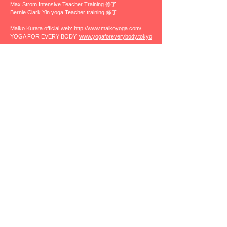
Max Strom Intensive Teacher Training 修了
Bernie Clark Yin yoga Teacher training 修了
Maiko Kurata official web:
http://www.maikoyoga.com/
YOGA FOR EVERY BODY:
www.yogaforeverybody.tokyo
Maiko Kurata official WEB
DJ