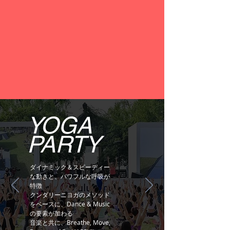
YOGA
PARTY
ダイナミック＆スピーディー
な動きと、パワフルな呼吸が
特徴
クンダリーニヨガのメソッド
をベースに、Dance & Music
の要素が加わる
音楽と共に、Breathe, Move,