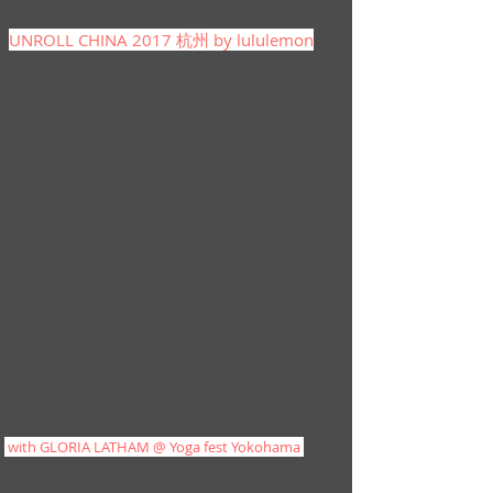
UNROLL CHINA 2017 杭州 by lululemon
with GLORIA LATHAM @ Yoga fest Yokohama