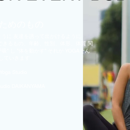
ためのもの
ように 友達を誘って出かけるように
 にできるもの、年齢、性別、体形、体質 関
吸" し "体を動かす"
それが YOGAそん
していきます
 Yoga Studio
tudio DAIKANYAMA