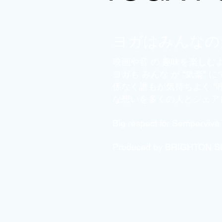
ヨガはみんなの
映画や音 の 趣味を楽しむ
ヨガも みんな が "気楽"
係なく誰もが気持ちよく "呼
な想いを多くの人とシェア
Big respect for Semperviva
Produced by BRIGHTON S