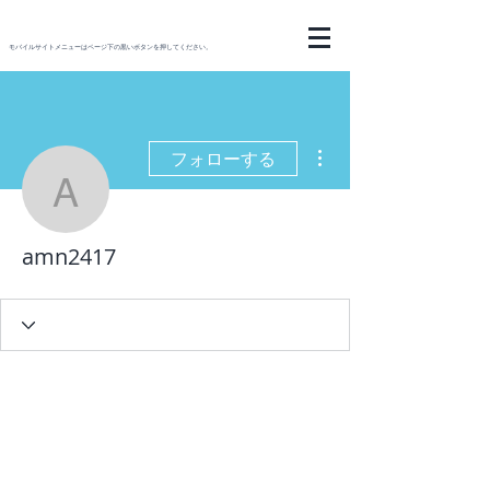
モバイルサイトメニューはページ下の黒いボタンを押してください。
その他
フォローする
amn2417
amn2417