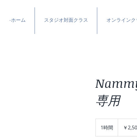
-ホーム
スタジオ対面クラス
オンラインク
Namm
専用
2,500
円
1時間
1
￥2,5
時