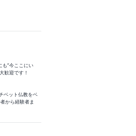
も”今ここにい
大歓迎です！
はチベット仏教をベ
心者から経験者ま