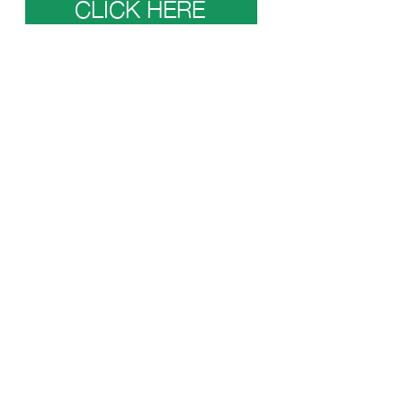
CLICK HERE
NEWS
ワークショップ・イベント・クラス情報
【8月クラススケジュール】
4 日前
読了時間: 2分
LOCO YOGA にBABY＆MOM
yogaが加わりました！
7月2日
読了時間: 2分