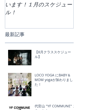
います！１月のスケジュー
どう過ごすか
ル！
ススケジュー
最新記事
【8月クラススケジュー
ル】
LOCO YOGA にBABY＆
MOM yogaが加わりまし
た！
代官山 "YF COMMUNE" ス