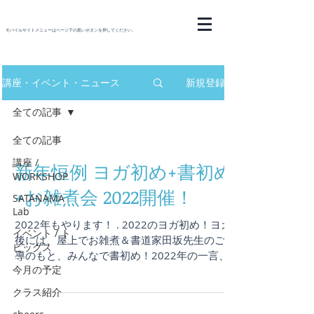
モバイルサイトメニューはページ下の黒いボタンを押してください。
講座・イベント・ニュース
新規登録
全ての記事
全ての記事
講座 /
新年恒例 ヨガ初め+書初め
WORKSHOP
+お雑煮会 2022開催！
SATANAMA
Lab
2022年もやります！ . 2022のヨガ初め！ヨガ
イベント / ト
後には、屋上でお雑煮＆書道家田坂先生のご指
ピックス
導のもと、みんなで書初め！2022年の一言、
今月の予定
抱負を書いていきましょう♪ 大人になると書初
めって、あまりする機会がないですが、書くこ
クラス紹介
とによって一年をどう過ごすか、決意や目標な