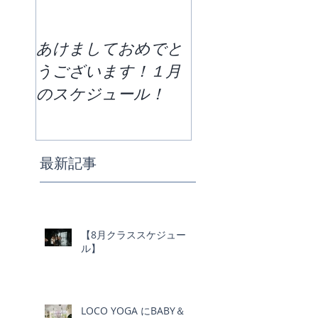
あけましておめでと
区切りの７月！
うございます！１月
の半分どう過ご
のスケジュール！
か。今月のクラ
ケジュールです
最新記事
【8月クラススケジュー
ル】
LOCO YOGA にBABY＆