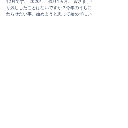
12月です。 2020年、残り1ヵ月。 皆さま、や
り残ししたことはないですか？今年のうちに終
わらせたい事、始めようと思って始めずにいた
事、区切りをつけたい事。この一か月でやっち
ゃいましょう。 . 12月は毎年恒例『ココロとカ
ラダの大掃除月間！』...