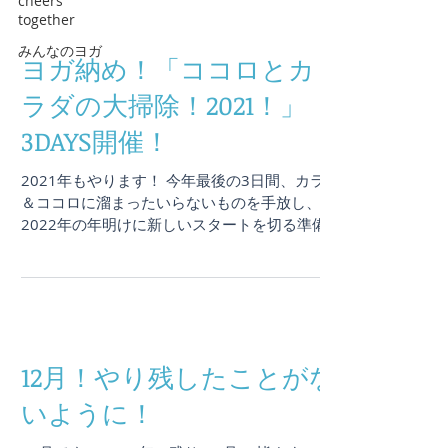
cheers
どが明確...
together
みんなのヨガ
ヨガ納め！「ココロとカ
ラダの大掃除！2021！」
3DAYS開催！
2021年もやります！ 今年最後の3日間、カラダ
＆ココロに溜まったいらないものを手放し、
2022年の年明けに新しいスタートを切る準備
をしていきましょう！ . 今年は 『スタジオ対
面 ＆ Zoomオンライン』 での開催！スタジ
オには足を運べない！と言う遠方の皆さまもオ
ンライン...
12月！やり残したことがな
いように！