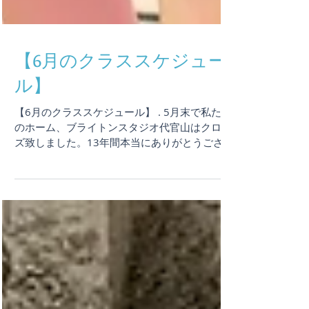
【6月のクラススケジュー
ル】
【6月のクラススケジュール】 . 5月末で私たち
のホーム、ブライトンスタジオ代官山はクロー
ズ致しました。13年間本当にありがとうござい
ました。 . ブライトンスタジオ代官山でのクラ
スは終了いたしましたが、6月以降もYOGA
FOR EVERY BODYのクラスは場所を変えて継続
していきます。 . 6月中旬よりスタジオクラス
再開予定で現在準備しています、詳細決まり次
第ご連絡致します。また、月額￥3000でクラ
ス受け放題！『YOGA FOR EVERY BODY
ONLINE CHANNEL』は引き続き継続中です、