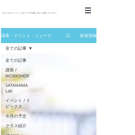
モバイルサイトメニューはページ下の黒いボタンを押してください。
講座・イベント・ニュース
新規登録
全ての記事
全ての記事
講座 /
WORKSHOP
SATANAMA
Lab
イベント / ト
ピックス
今月の予定
クラス紹介