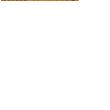
スペシャルにリニューア
ル！Maiko Kurata土曜日
レギュラークラス再始動！
Schmatz ｘ YOGA FOR