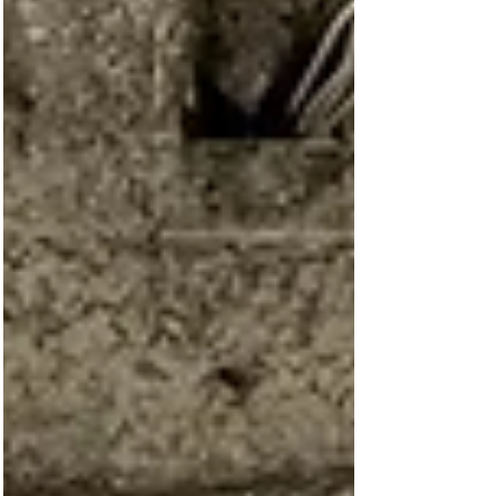
こちらも是非ご参加ください！
https://www.yogaforeverybody.tokyo/ch1 .
YOGA FOR EVERY BODYはカラダの特徴、運動
経験に関わらず、どなたでも楽しくできるヨガ
をシェアしています。Hatha yoga、Kundalini
Awakening yoga、ヨガのきほん、Yin yogaな
どなど、その日の気分、体調に合わせて色々参
加してみてください。 . 6月も皆様とご一緒で
きる事楽しみにしてい