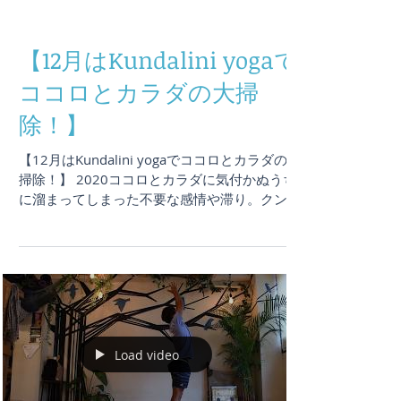
に動けなかった方、逆にこの環境に慣れてきて
日々充実しているという方、など様々かと思い
ます。 ...
【12月はKundalini yogaで
ココロとカラダの大掃
除！】
【12月はKundalini yogaでココロとカラダの大
掃除！】 2020ココロとカラダに気付かぬうち
に溜まってしまった不要な感情や滞り。クンダ
リーニ ヨガでスッキリリリース、新しい年に向
けてリセットしませんか？ . . ON the...
Load video