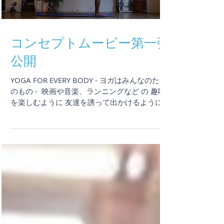
コンセプトムービー第一弾
公開
YOGA FOR EVERY BODY - ヨガはみんなのため
のもの - ​ 映画や音楽、ランニングなど の 趣味
を楽しむように 友達を誘って出かけるように
ヨガも みんな が "気楽" にできるもの 年齢、性
別、体形、体質 関係なく誰もが気持ちよく "呼
吸" し...