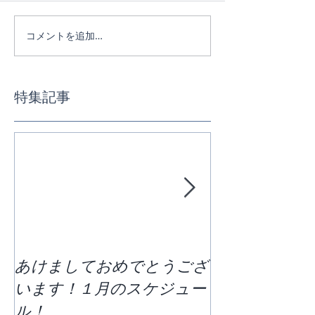
コメントを追加…
特集記事
あけましておめでとうござ
区切りの７月
います！１月のスケジュー
どう過ごすか
ル！
ススケジュー