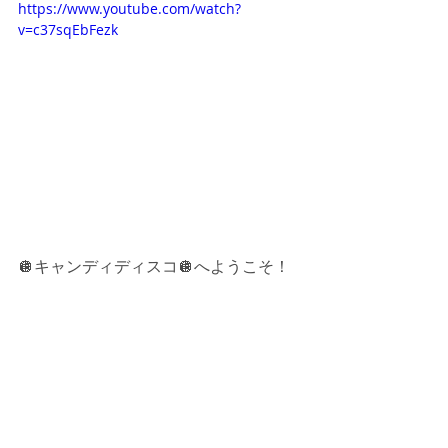
https://www.youtube.com/watch?
v=c37sqEbFezk
🪩キャンディディスコ🪩へようこそ！