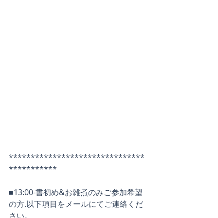
*******************************
***********
■13:00-書初め&お雑煮のみご参加希望
の方.以下項目をメールにてご連絡くだ
さい。