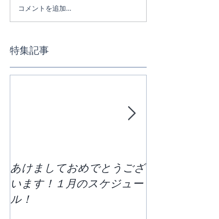
コメントを追加…
特集記事
あけましておめでとうござ
区切りの７月
います！１月のスケジュー
どう過ごすか
ル！
ススケジュー