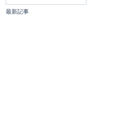
最新記事
【8月クラススケジュー
ル】
LOCO YOGA にBABY＆
MOM yogaが加わりまし
た！
代官山 "YF COMMUNE" ス
タート！