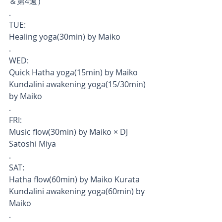
＆第4週）
.
TUE:
Healing yoga(30min) by Maiko　
.
WED:
Quick Hatha yoga(15min) by Maiko
Kundalini awakening yoga(15/30min) 
by Maiko　
.
FRI:
Music flow(30min) by Maiko × DJ 
Satoshi Miya　
.
SAT:
Hatha flow(60min) by Maiko Kurata
Kundalini awakening yoga(60min) by 
Maiko
.