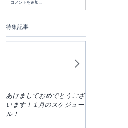
コメントを追加…
特集記事
あけましておめでとうござ
区切りの７月
います！１月のスケジュー
どう過ごすか
ル！
ススケジュー