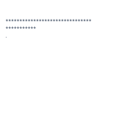
*******************************
***********
.