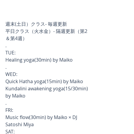
週末(土日）クラス- 毎週更新
平日クラス（火水金）- 隔週更新（第2
＆第4週）
.
TUE:
Healing yoga(30min) by Maiko　
.
WED:
Quick Hatha yoga(15min) by Maiko
Kundalini awakening yoga(15/30min) 
by Maiko　
.
FRI:
Music flow(30min) by Maiko × DJ 
Satoshi Miya
SAT: