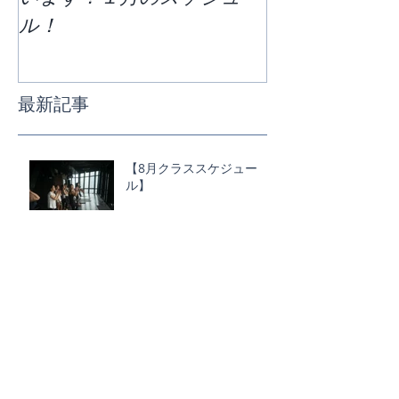
ル！
ススケジュー
最新記事
【8月クラススケジュー
ル】
LOCO YOGA にBABY＆
MOM yogaが加わりまし
た！
代官山 "YF COMMUNE" ス
タート！