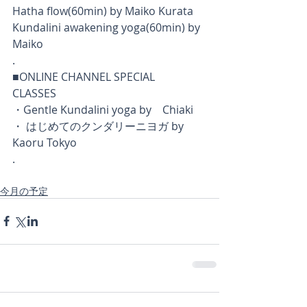
Hatha flow(60min) by Maiko Kurata
Kundalini awakening yoga(60min) by 
Maiko
.
■ONLINE CHANNEL SPECIAL 
CLASSES　
・Gentle Kundalini yoga by　Chiaki
・ はじめてのクンダリーニヨガ by 
Kaoru Tokyo
.
今月の予定