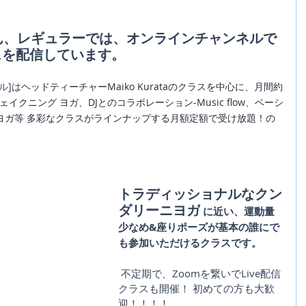
iさん、レギュラーでは、オンラインチャンネルで
スを配信しています。
ル]は
ヘッドティーチャーMaiko Kurataのクラスを中心に、月間約
イクニング ヨガ、DJとのコラボレーション-Music flow、ベーシ
ヨガ等 多彩なクラスがラインナップする月額定額で受け放題！の
トラディッショナルなクン
ダリーニヨガ
 に近い、運動量
少なめ&座りポーズが基本の誰にで
も参加いただけるクラスです。
 不定期で、Zoomを繋いでLive配信
クラスも開催！ 初めての方も大歓
迎！！！！