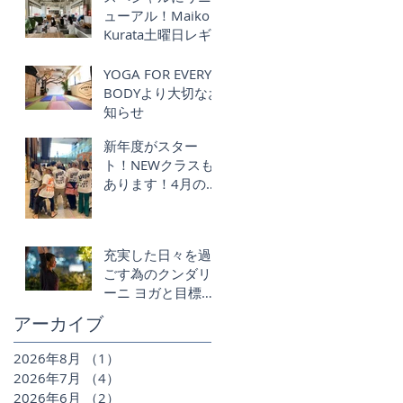
ューアル！Maiko
Kurata土曜日レギ
ュラークラス再始
動！Schmatz ｘ
YOGA FOR EVERY
YOGA FOR EVERY
BODYより大切なお
BODY
知らせ
新年度がスター
ト！NEWクラスも
あります！4月のク
ラススケジュー
ル】
充実した日々を過
ごす為のクンダリ
ーニ ヨガと目標設
定 !!- Create a life
アーカイブ
you love
2026年8月
（1）
1件の記事
2026年7月
（4）
4件の記事
2026年6月
（2）
2件の記事