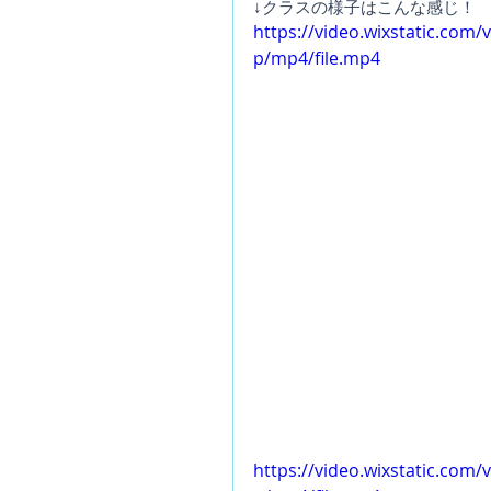
↓クラスの様子はこんな感じ！
https://video.wixstatic.co
p/mp4/file.mp4
https://video.wixstatic.co