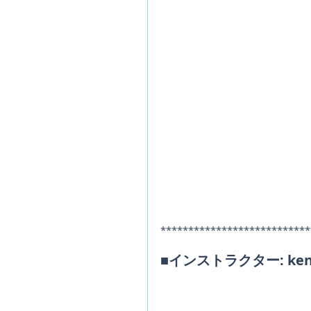
***************************
■インストラクター: kent