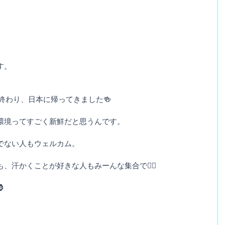
す。
終わり、日本に帰ってきました🍻
環境ってすごく新鮮だと思うんです。
でない人もウェルカム。
、汗かくことが好きな人もみーんな集合で👌🏽
🦍