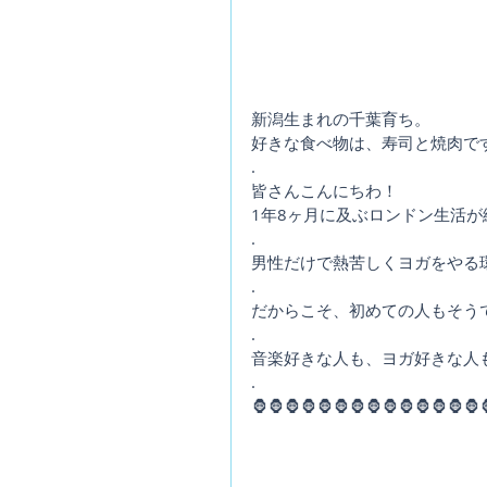
新潟生まれの千葉育ち。
好きな食べ物は、寿司と焼肉で
.
皆さんこんにちわ！
1年8ヶ月に及ぶロンドン生活が
.
男性だけで熱苦しくヨガをやる
.
だからこそ、初めての人もそう
.
音楽好きな人も、ヨガ好きな人も
.
🦍🦍🦍🦍🦍🦍🦍🦍🦍🦍🦍🦍🦍🦍