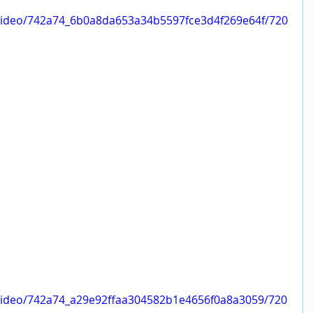
m/video/742a74_6b0a8da653a34b5597fce3d4f269e64f/720
m/video/742a74_a29e92ffaa304582b1e4656f0a8a3059/720