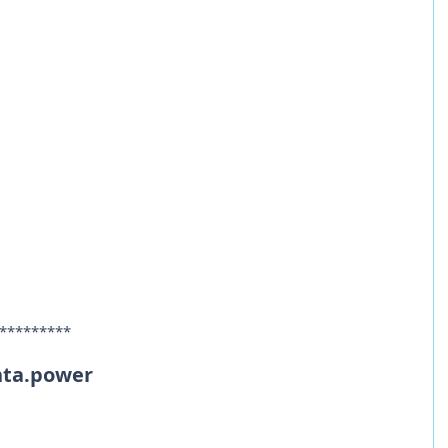
*********
a.power