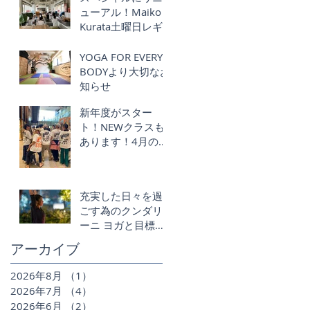
ューアル！Maiko
Kurata土曜日レギ
ュラークラス再始
動！Schmatz ｘ
YOGA FOR EVERY
YOGA FOR EVERY
BODYより大切なお
BODY
知らせ
新年度がスター
ト！NEWクラスも
あります！4月のク
ラススケジュー
ル】
充実した日々を過
ごす為のクンダリ
ーニ ヨガと目標設
定 !!- Create a life
アーカイブ
you love
2026年8月
（1）
1件の記事
2026年7月
（4）
4件の記事
2026年6月
（2）
2件の記事