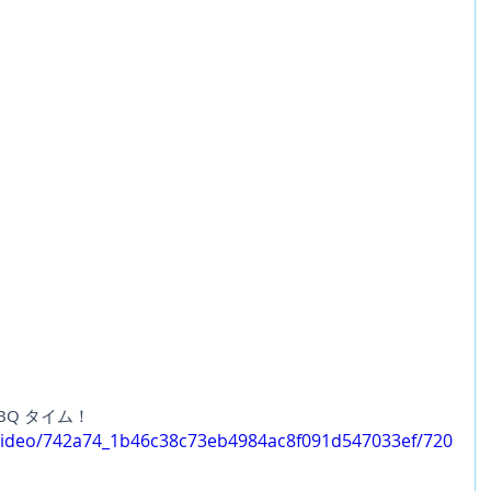
BQ タイム！
m/video/742a74_1b46c38c73eb4984ac8f091d547033ef/720