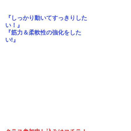
『しっかり動いてすっきりした
い！』
『筋力＆柔軟性の強化をした
い!』
ウォームアップや、呼吸法、基本的な
ヨガのポーズを中心に、カラダと丁寧
に向かい合っていきます。
『カラダが硬い』
『普段運動していない』
ヨガ未経験
という
の方でも
安心してご参加いただける内容です。