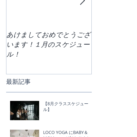
あけましておめでとうござ
区切りの７月
います！１月のスケジュー
どう過ごすか
ル！
ススケジュー
最新記事
【8月クラススケジュー
ル】
LOCO YOGA にBABY＆