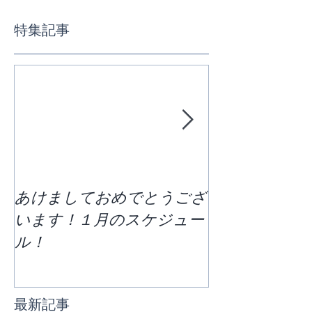
特集記事
あけましておめでとうござ
区切りの７月
います！１月のスケジュー
どう過ごすか
ル！
ススケジュー
最新記事