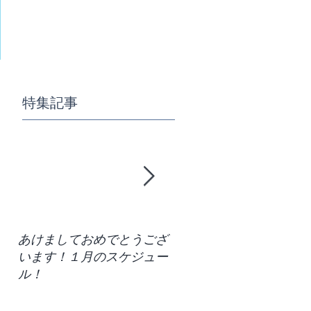
特集記事
あけましておめでとうござ
区切りの７月！残りの半
います！１月のスケジュー
どう過ごすか。今月のク
ル！
ススケジュールです！