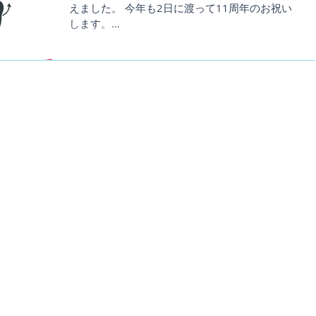
えました。 今年も2日に渡って11周年のお祝い
EVERY BODY！！！
します。
・・・・・・・・・・・・・・・・・・・・・
・・・・ DAY1の会場は、ご近所、海外著名アー
ティストも数多くライブ・DJ公演を行い国内で
も随一の音響システムを誇るCLUB...